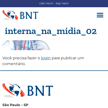
CRM 116.011 - RQE 116011
DOENÇAS V
interna_na_midia_02
Você precisa fazer o
login
para publicar um
comentário.
São Paulo – SP