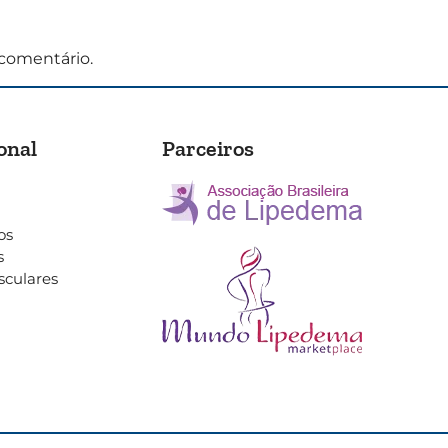
comentário.
onal
Parceiros
os
s
sculares