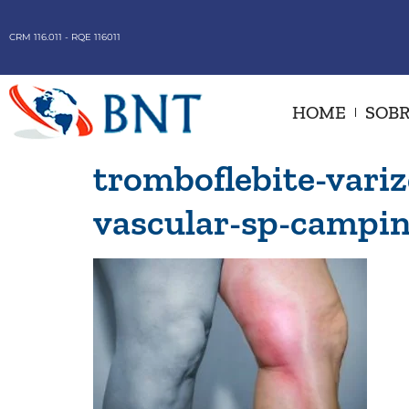
CRM 116.011 - RQE 116011
HOME
SOBR
tromboflebite-variz
vascular-sp-campi