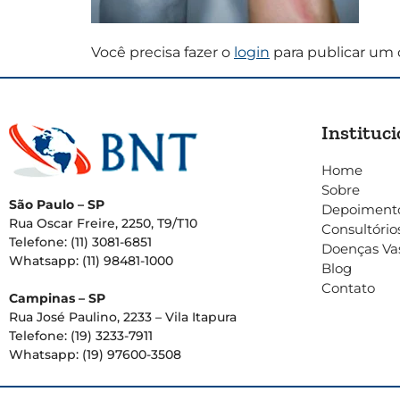
Você precisa fazer o
login
para publicar um 
Instituci
Home
Sobre
São Paulo – SP
Depoiment
Rua Oscar Freire, 2250, T9/T10
Consultório
Telefone: (11) 3081-6851
Doenças Va
Whatsapp: (11) 98481-1000
Blog
Contato
Campinas – SP
Rua José Paulino, 2233 – Vila Itapura
Telefone: (19) 3233-7911
Whatsapp: (19) 97600-3508