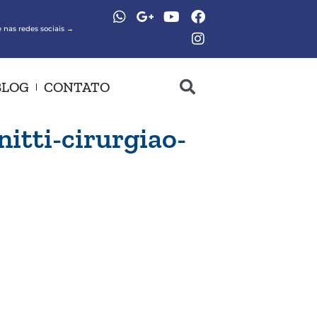
 nas redes sociais →
BLOG
CONTATO
itti-cirurgiao-