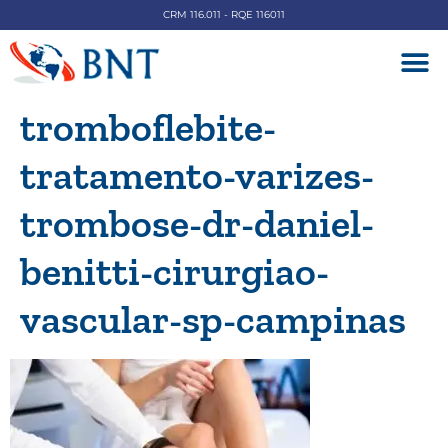
CRM 116.011 - RQE 116011
DOENÇAS V
tromboflebite-
tratamento-varizes-
trombose-dr-daniel-
benitti-cirurgiao-
vascular-sp-campinas