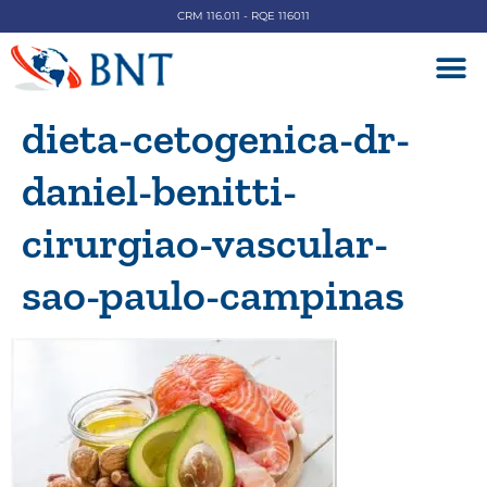
CRM 116.011 - RQE 116011
DOENÇAS V
dieta-cetogenica-dr-
daniel-benitti-
cirurgiao-vascular-
sao-paulo-campinas