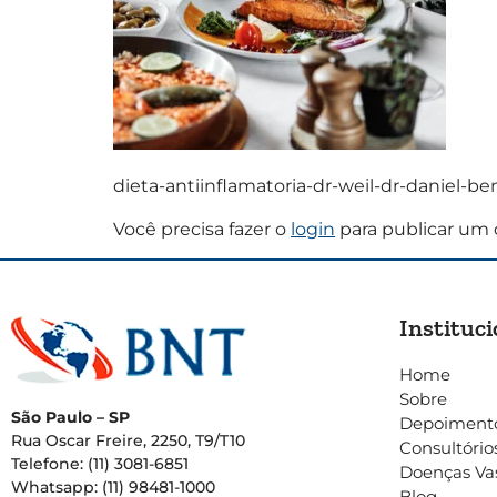
dieta-antiinflamatoria-dr-weil-dr-daniel-be
Você precisa fazer o
login
para publicar um 
Instituci
Home
Sobre
São Paulo – SP
Depoiment
Rua Oscar Freire, 2250, T9/T10
Consultório
Telefone: (11) 3081-6851
Doenças Va
Whatsapp: (11) 98481-1000
Blog