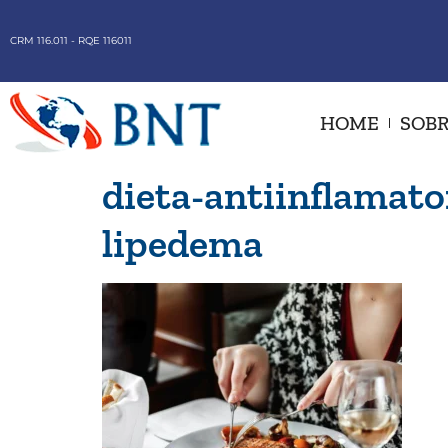
CRM 116.011 - RQE 116011
HOME
SOBR
dieta-antiinflamato
lipedema