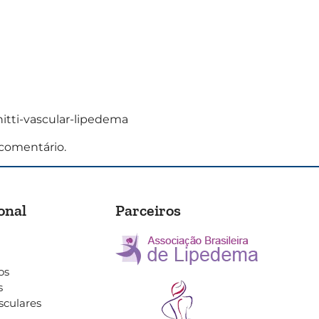
nitti-vascular-lipedema
comentário.
onal
Parceiros
os
s
sculares