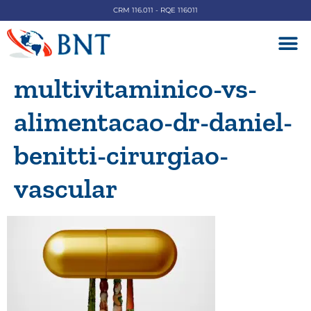
CRM 116.011 - RQE 116011
DOENÇAS V
multivitaminico-vs-
alimentacao-dr-daniel-
benitti-cirurgiao-
vascular