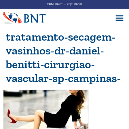
CRM 116.011 - RQE 116011
DOENÇAS V
tratamento-secagem-
vasinhos-dr-daniel-
benitti-cirurgiao-
vascular-sp-campinas-