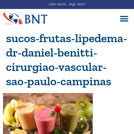
CRM 116.011 - RQE 116011
DOENÇAS V
sucos-frutas-lipedema-
dr-daniel-benitti-
cirurgiao-vascular-
sao-paulo-campinas