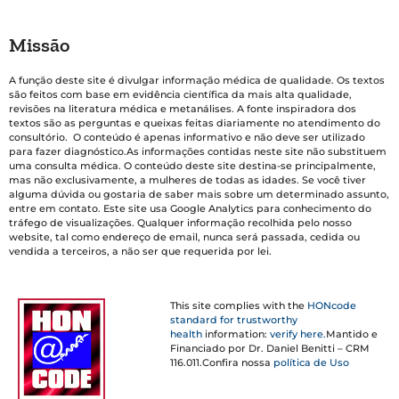
Missão
A função deste site é divulgar informação médica de qualidade. Os textos
são feitos com base em evidência científica da mais alta qualidade,
revisões na literatura médica e metanálises. A fonte inspiradora dos
textos são as perguntas e queixas feitas diariamente no atendimento do
consultório. O conteúdo é apenas informativo e não deve ser utilizado
para fazer diagnóstico.As informações contidas neste site não substituem
uma consulta médica. O conteúdo deste site destina-se principalmente,
mas não exclusivamente, a mulheres de todas as idades. Se você tiver
alguma dúvida ou gostaria de saber mais sobre um determinado assunto,
entre em contato. Este site usa Google Analytics para conhecimento do
tráfego de visualizações. Qualquer informação recolhida pelo nosso
website, tal como endereço de email, nunca será passada, cedida ou
vendida a terceiros, a não ser que requerida por lei.
This site complies with the
HONcode
standard for trustworthy
health
information:
verify here.
Mantido e
Financiado por Dr. Daniel Benitti – CRM
116.011.Confira nossa
política de Uso