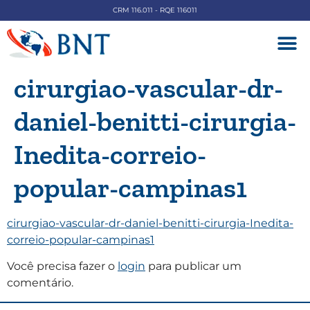
CRM 116.011 - RQE 116011
DOENÇAS V
cirurgiao-vascular-dr-
daniel-benitti-cirurgia-
Inedita-correio-
popular-campinas1
cirurgiao-vascular-dr-daniel-benitti-cirurgia-Inedita-
correio-popular-campinas1
Você precisa fazer o
login
para publicar um
comentário.