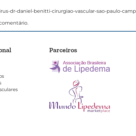
irus-dr-daniel-benitti-cirurgiao-vascular-sao-paulo-camp
comentário.
onal
Parceiros
os
s
sculares