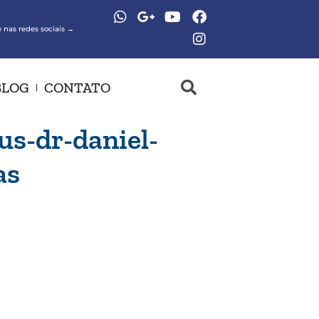
 nas redes sociais →
BLOG
CONTATO
us-dr-daniel-
as