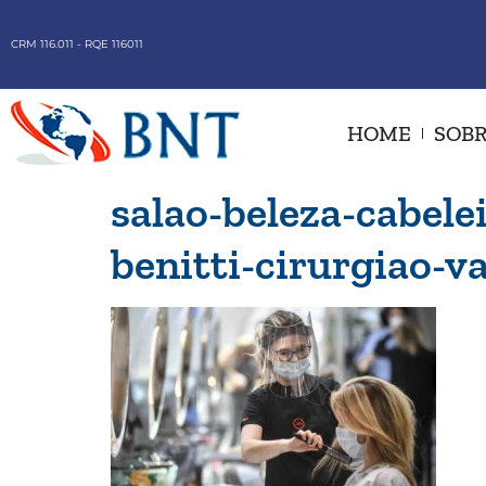
CRM 116.011 - RQE 116011
HOME
SOBR
salao-beleza-cabele
benitti-cirurgiao-