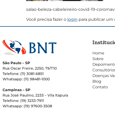
salao-beleza-cabeleireiro-covid-19-corornav
Você precisa fazer o
login
para publicar um 
Instituci
Home
Sobre
São Paulo – SP
Depoiment
Rua Oscar Freire, 2250, T9/T10
Consultório
Telefone: (11) 3081-6851
Doenças Va
Whatsapp: (11) 98481-1000
Blog
Contato
Campinas – SP
Rua José Paulino, 2233 – Vila Itapura
Telefone: (19) 3233-7911
Whatsapp: (19) 97600-3508