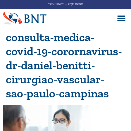
CRM 116.011 - RQE 116011
DOENÇAS V
consulta-medica-
covid-19-corornavirus-
dr-daniel-benitti-
cirurgiao-vascular-
sao-paulo-campinas