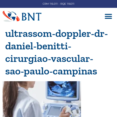
CRM 116.011 - RQE 116011
DOENÇAS V
ultrassom-doppler-dr-
daniel-benitti-
cirurgiao-vascular-
sao-paulo-campinas