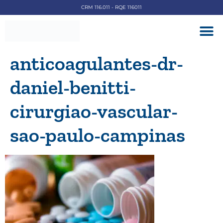
CRM 116.011 - RQE 116011
DOENÇAS V
anticoagulantes-dr-
daniel-benitti-
cirurgiao-vascular-
sao-paulo-campinas