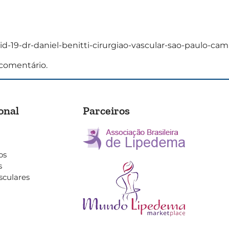
-19-dr-daniel-benitti-cirurgiao-vascular-sao-paulo-cam
comentário.
onal
Parceiros
os
s
sculares