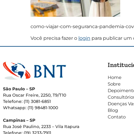
como-viajar-com-seguranca-pandemia-covid
Você precisa fazer o
login
para publicar um 
Instituci
Home
Sobre
São Paulo – SP
Depoiment
Rua Oscar Freire, 2250, T9/T10
Consultório
Telefone: (11) 3081-6851
Doenças Va
Whatsapp: (11) 98481-1000
Blog
Contato
Campinas – SP
Rua José Paulino, 2233 – Vila Itapura
Telefone: (19) 3233-7911