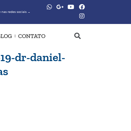
 nas redes sociais →
BLOG
CONTATO
9-dr-daniel-
as