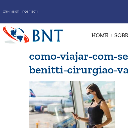
CRM 116.011 - RQE 116011
HOME
SOBR
como-viajar-com-se
benitti-cirurgiao-