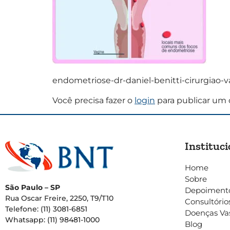
endometriose-dr-daniel-benitti-cirurgiao-
Você precisa fazer o
login
para publicar um 
Instituci
Home
Sobre
São Paulo – SP
Depoiment
Rua Oscar Freire, 2250, T9/T10
Consultório
Telefone: (11) 3081-6851
Doenças Va
Whatsapp: (11) 98481-1000
Blog