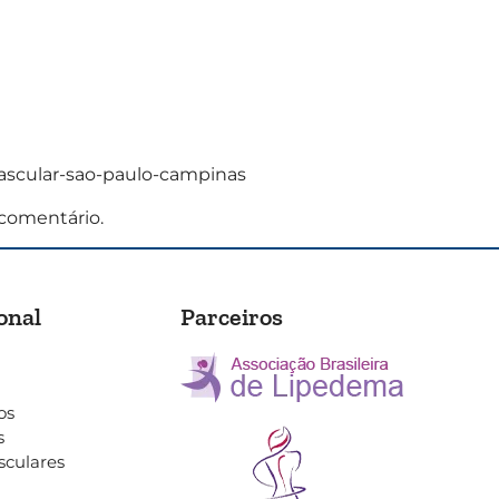
vascular-sao-paulo-campinas
comentário.
onal
Parceiros
os
s
sculares