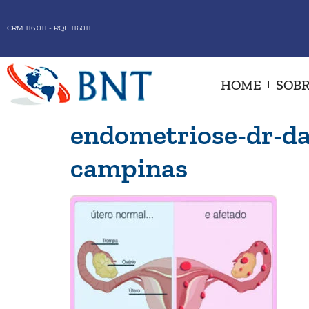
CRM 116.011 - RQE 116011
HOME
SOBR
endometriose-dr-dan
campinas