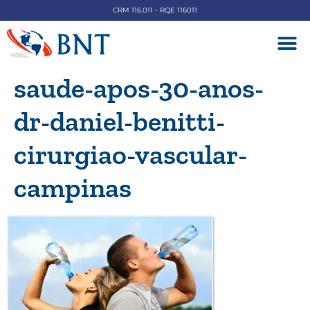
CRM 116.011 - RQE 116011
DOENÇAS V
saude-apos-30-anos-
dr-daniel-benitti-
cirurgiao-vascular-
campinas