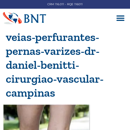
CRM 116.011 - RQE 116011
DOENÇAS V
veias-perfurantes-
pernas-varizes-dr-
daniel-benitti-
cirurgiao-vascular-
campinas