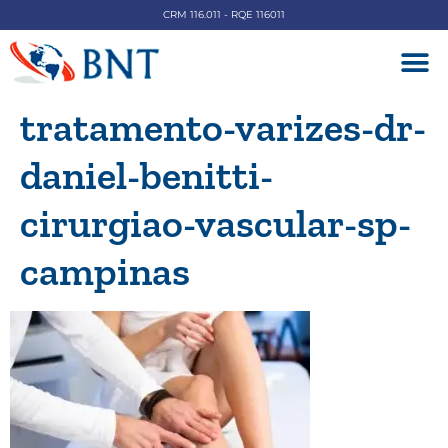
CRM 116.011 - RQE 116011
DOENÇAS V
tratamento-varizes-dr-
daniel-benitti-
cirurgiao-vascular-sp-
campinas