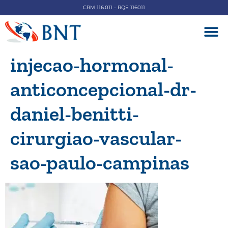
CRM 116.011 - RQE 116011
DOENÇAS V
injecao-hormonal-
anticoncepcional-dr-
daniel-benitti-
cirurgiao-vascular-
sao-paulo-campinas