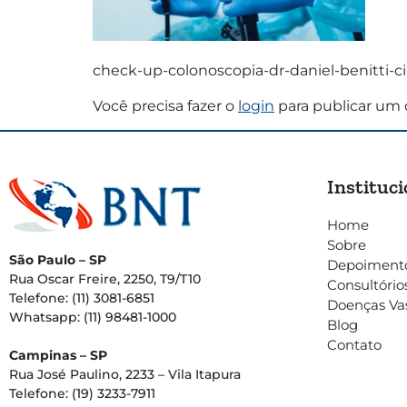
check-up-colonoscopia-dr-daniel-benitti-c
Você precisa fazer o
login
para publicar um 
Instituci
Home
Sobre
São Paulo – SP
Depoiment
Rua Oscar Freire, 2250, T9/T10
Consultório
Telefone: (11) 3081-6851
Doenças Va
Whatsapp: (11) 98481-1000
Blog
Contato
Campinas – SP
Rua José Paulino, 2233 – Vila Itapura
Telefone: (19) 3233-7911