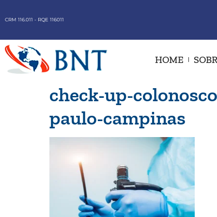
CRM 116.011 - RQE 116011
HOME
SOBR
check-up-colonoscop
paulo-campinas