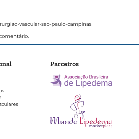
irurgiao-vascular-sao-paulo-campinas
comentário.
onal
Parceiros
os
s
sculares