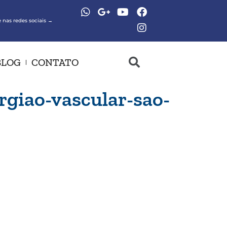
 nas redes sociais →
BLOG
CONTATO
rgiao-vascular-sao-