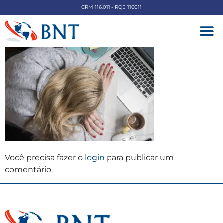
CRM 116.011 - RQE 116011
DOENÇAS V
Você precisa fazer o
login
para publicar um
comentário.