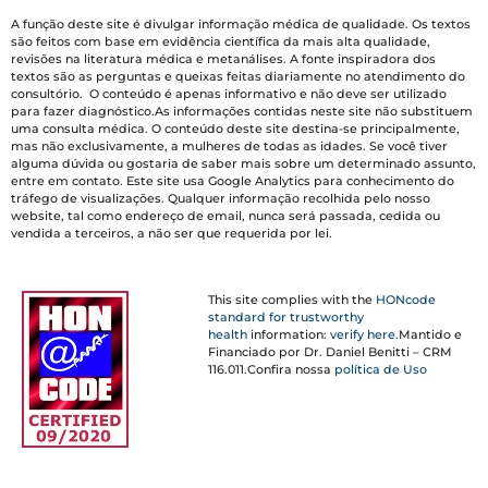
A função deste site é divulgar informação médica de qualidade. Os textos
são feitos com base em evidência científica da mais alta qualidade,
revisões na literatura médica e metanálises. A fonte inspiradora dos
textos são as perguntas e queixas feitas diariamente no atendimento do
consultório. O conteúdo é apenas informativo e não deve ser utilizado
para fazer diagnóstico.As informações contidas neste site não substituem
uma consulta médica. O conteúdo deste site destina-se principalmente,
mas não exclusivamente, a mulheres de todas as idades. Se você tiver
alguma dúvida ou gostaria de saber mais sobre um determinado assunto,
entre em contato. Este site usa Google Analytics para conhecimento do
tráfego de visualizações. Qualquer informação recolhida pelo nosso
website, tal como endereço de email, nunca será passada, cedida ou
vendida a terceiros, a não ser que requerida por lei.
This site complies with the
HONcode
standard for trustworthy
health
information:
verify here.
Mantido e
Financiado por Dr. Daniel Benitti – CRM
116.011.Confira nossa
política de Uso