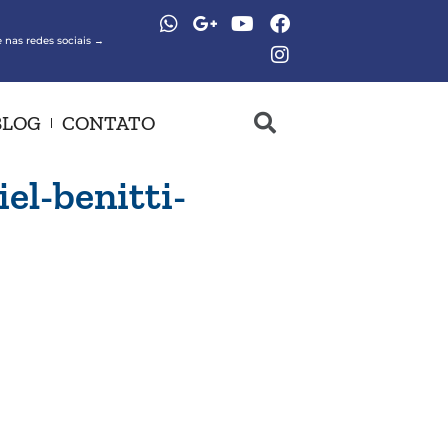
 nas redes sociais →
BLOG
CONTATO
el-benitti-