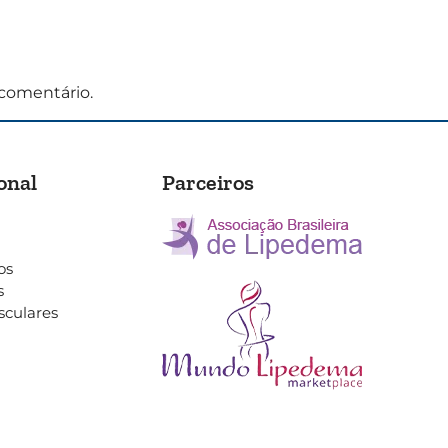
comentário.
onal
Parceiros
os
s
sculares