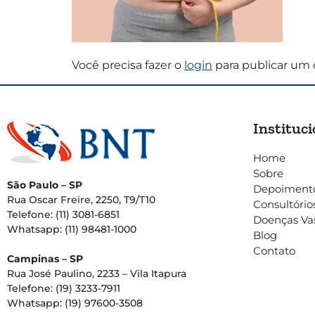
Você precisa fazer o
login
para publicar um 
Instituci
Home
Sobre
São Paulo – SP
Depoiment
Rua Oscar Freire, 2250, T9/T10
Consultório
Telefone: (11) 3081-6851
Doenças Va
Whatsapp: (11) 98481-1000
Blog
Contato
Campinas – SP
Rua José Paulino, 2233 – Vila Itapura
Telefone: (19) 3233-7911
Whatsapp: (19) 97600-3508