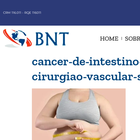
CRM 116.011 - RQE 116011
HOME
SOBR
cancer-de-intestino
cirurgiao-vascular