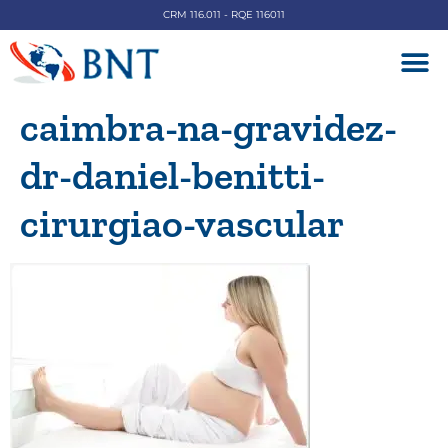
CRM 116.011 - RQE 116011
DOENÇAS V
caimbra-na-gravidez-
dr-daniel-benitti-
cirurgiao-vascular