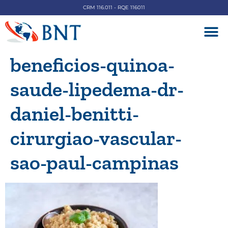
CRM 116.011 - RQE 116011
DOENÇAS V
beneficios-quinoa-
saude-lipedema-dr-
daniel-benitti-
cirurgiao-vascular-
sao-paul-campinas