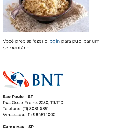
Você precisa fazer o
login
para publicar um
comentário.
São Paulo – SP
Rua Oscar Freire, 2250, T9/T10
Telefone: (11) 3081-6851
Whatsapp: (11) 98481-1000
Campinas – SP