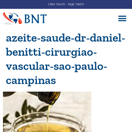
CRM 116.011 - RQE 116011
DOENÇAS V
azeite-saude-dr-daniel-
benitti-cirurgiao-
vascular-sao-paulo-
campinas