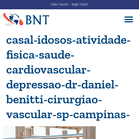
CRM 116.011 - RQE 116011
DOENÇAS V
casal-idosos-atividade-
fisica-saude-
cardiovascular-
depressao-dr-daniel-
benitti-cirurgiao-
vascular-sp-campinas-