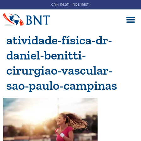
CRM 116.011 - RQE 116011
DOENÇAS V
atividade-física-dr-
daniel-benitti-
cirurgiao-vascular-
sao-paulo-campinas