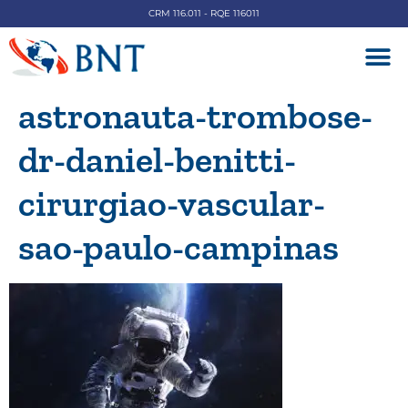
CRM 116.011 - RQE 116011
DOENÇAS V
astronauta-trombose-
dr-daniel-benitti-
cirurgiao-vascular-
sao-paulo-campinas