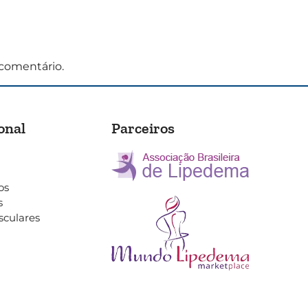
comentário.
onal
Parceiros
os
s
sculares