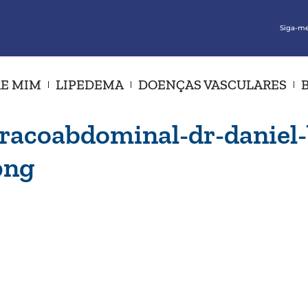
Siga-me
E MIM
LIPEDEMA
DOENÇAS VASCULARES
racoabdominal-dr-daniel-b
png