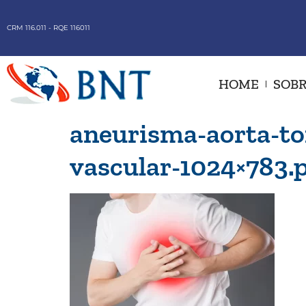
CRM 116.011 - RQE 116011
HOME
SOBR
aneurisma-aorta-to
vascular-1024×783.