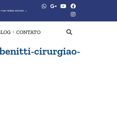
 nas redes sociais →
BLOG
CONTATO
enitti-cirurgiao-