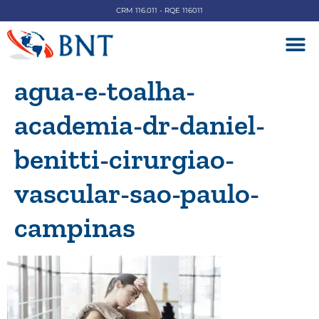
CRM 116.011 - RQE 116011
DOENÇAS V
agua-e-toalha-
academia-dr-daniel-
benitti-cirurgiao-
vascular-sao-paulo-
campinas