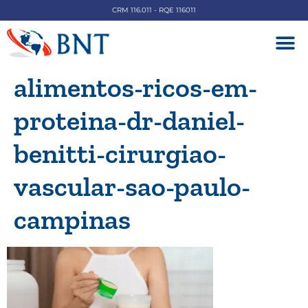
CRM 116.011 - RQE 116011
DOENÇAS V
alimentos-ricos-em-
proteina-dr-daniel-
benitti-cirurgiao-
vascular-sao-paulo-
campinas