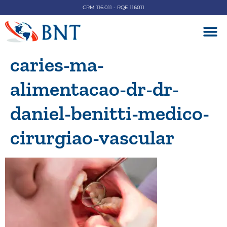
CRM 116.011 - RQE 116011
DOENÇAS V
caries-ma-
alimentacao-dr-dr-
daniel-benitti-medico-
cirurgiao-vascular