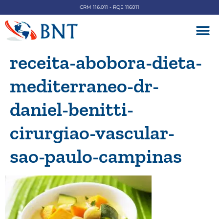
CRM 116.011 - RQE 116011
DOENÇAS V
receita-abobora-dieta-
mediterraneo-dr-
daniel-benitti-
cirurgiao-vascular-
sao-paulo-campinas