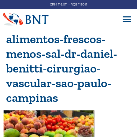
CRM 116.011 - RQE 116011
DOENÇAS V
alimentos-frescos-
menos-sal-dr-daniel-
benitti-cirurgiao-
vascular-sao-paulo-
campinas