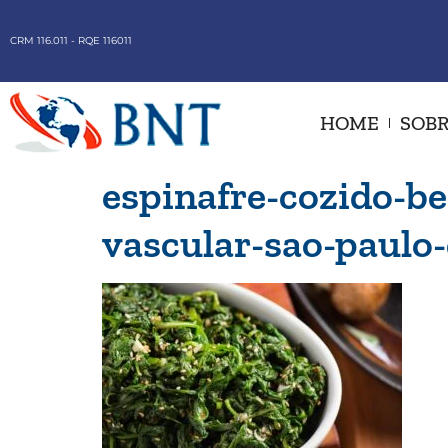
CRM 116.011 - RQE 116011
HOME
SOBR
espinafre-cozido-be
vascular-sao-paulo