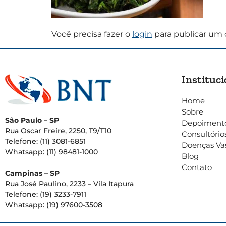
Você precisa fazer o
login
para publicar um 
Instituci
Home
Sobre
São Paulo – SP
Depoiment
Rua Oscar Freire, 2250, T9/T10
Consultório
Telefone: (11) 3081-6851
Doenças Va
Whatsapp: (11) 98481-1000
Blog
Contato
Campinas – SP
Rua José Paulino, 2233 – Vila Itapura
Telefone: (19) 3233-7911
Whatsapp: (19) 97600-3508