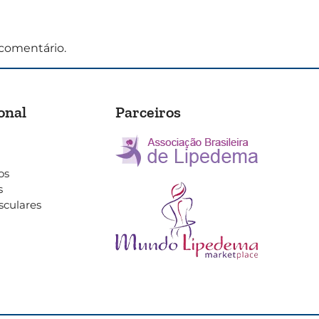
comentário.
onal
Parceiros
os
s
sculares