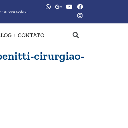
 nas redes sociais →
BLOG
CONTATO
enitti-cirurgiao-