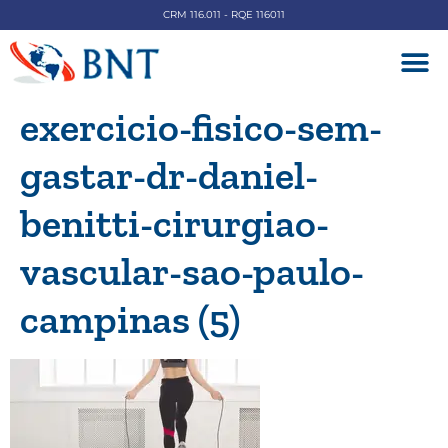
CRM 116.011 - RQE 116011
DOENÇAS V
exercicio-fisico-sem-
gastar-dr-daniel-
benitti-cirurgiao-
vascular-sao-paulo-
campinas (5)