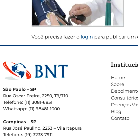
Você precisa fazer o
login
para publicar um 
Instituci
Home
Sobre
São Paulo – SP
Depoiment
Rua Oscar Freire, 2250, T9/T10
Consultório
Telefone: (11) 3081-6851
Doenças Va
Whatsapp: (11) 98481-1000
Blog
Contato
Campinas – SP
Rua José Paulino, 2233 – Vila Itapura
Telefone: (19) 3233-7911