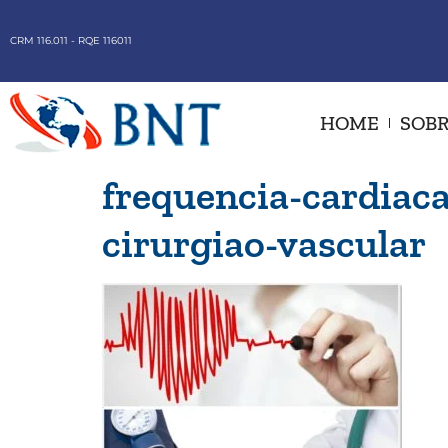
CRM 116.011 - RQE 116011
HOME
SOBR
frequencia-cardiaca
cirurgiao-vascular