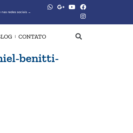
 nas redes sociais →
BLOG
CONTATO
iel-benitti-