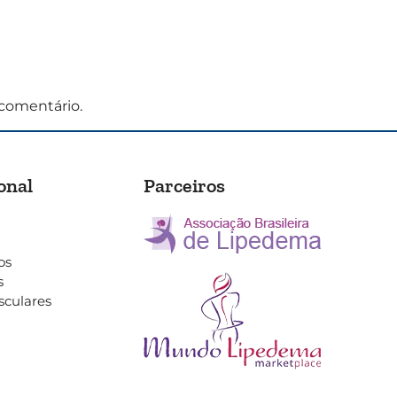
comentário.
onal
Parceiros
os
s
sculares