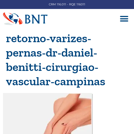
CRM 116.011 - RQE 116011
DOENÇAS V
retorno-varizes-
pernas-dr-daniel-
benitti-cirurgiao-
vascular-campinas