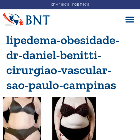
CRM 116.011 - RQE 116011
DOENÇAS V
lipedema-obesidade-
dr-daniel-benitti-
cirurgiao-vascular-
sao-paulo-campinas