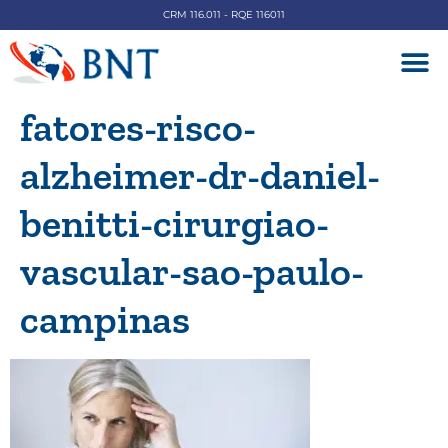
CRM 116.011 - RQE 116011
DOENÇAS V
fatores-risco-
alzheimer-dr-daniel-
benitti-cirurgiao-
vascular-sao-paulo-
campinas