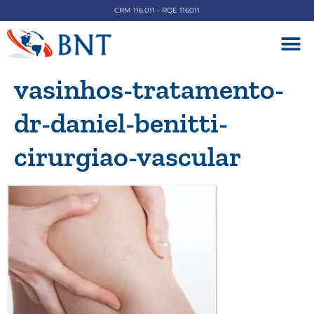
CRM 116.011 - RQE 116011
DOENÇAS V
vasinhos-tratamento-
dr-daniel-benitti-
cirurgiao-vascular