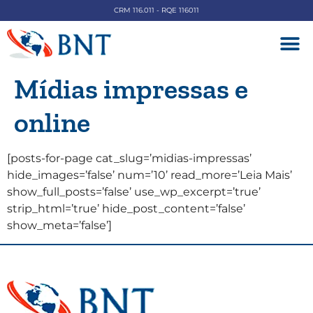
CRM 116.011 - RQE 116011
DOENÇAS V
Mídias impressas e
online
[posts-for-page cat_slug=’midias-impressas’
hide_images=’false’ num=’10’ read_more=’Leia Mais’
show_full_posts=’false’ use_wp_excerpt=’true’
strip_html=’true’ hide_post_content=’false’
show_meta=’false’]