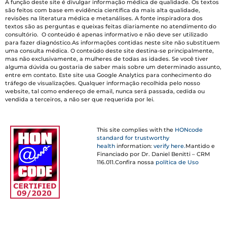
A função deste site é divulgar informação médica de qualidade. Os textos
são feitos com base em evidência científica da mais alta qualidade,
revisões na literatura médica e metanálises. A fonte inspiradora dos
textos são as perguntas e queixas feitas diariamente no atendimento do
consultório. O conteúdo é apenas informativo e não deve ser utilizado
para fazer diagnóstico.As informações contidas neste site não substituem
uma consulta médica. O conteúdo deste site destina-se principalmente,
mas não exclusivamente, a mulheres de todas as idades. Se você tiver
alguma dúvida ou gostaria de saber mais sobre um determinado assunto,
entre em contato. Este site usa Google Analytics para conhecimento do
tráfego de visualizações. Qualquer informação recolhida pelo nosso
website, tal como endereço de email, nunca será passada, cedida ou
vendida a terceiros, a não ser que requerida por lei.
This site complies with the
HONcode
standard for trustworthy
health
information:
verify here.
Mantido e
Financiado por Dr. Daniel Benitti – CRM
116.011.Confira nossa
política de Uso