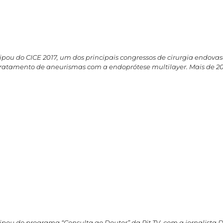
icipou do CICE 2017, um dos principais congressos de cirurgia endov
o tratamento de aneurismas com a endoprótese multilayer. Mais de
icipou do programa “Consulta ao Doutor” da Rit TV, com a jornalista 