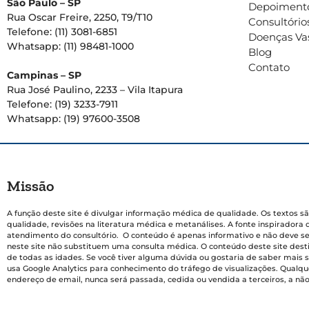
São Paulo – SP
Depoiment
Rua Oscar Freire, 2250, T9/T10
Consultório
Telefone: (11) 3081-6851
Doenças Va
Whatsapp: (11) 98481-1000
Blog
Contato
Campinas – SP
Rua José Paulino, 2233 – Vila Itapura
Telefone: (19) 3233-7911
Whatsapp: (19) 97600-3508
Missão
A função deste site é divulgar informação médica de qualidade. Os textos sã
qualidade, revisões na literatura médica e metanálises. A fonte inspiradora 
atendimento do consultório. O conteúdo é apenas informativo e não deve ser
neste site não substituem uma consulta médica. O conteúdo deste site dest
de todas as idades. Se você tiver alguma dúvida ou gostaria de saber mais 
usa Google Analytics para conhecimento do tráfego de visualizações. Qualqu
endereço de email, nunca será passada, cedida ou vendida a terceiros, a não 