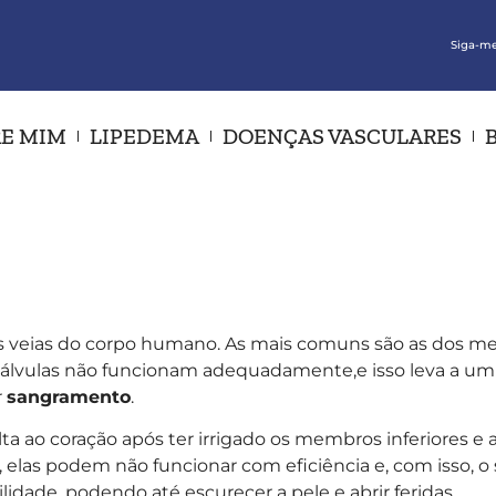
Siga-me
E MIM
LIPEDEMA
DOENÇAS VASCULARES
s veias do corpo humano. As mais comuns são as dos me
 válvulas não funcionam adequadamente,e isso leva a u
r
sangramento
.
ta ao coração após ter irrigado os membros inferiores e
, elas podem não funcionar com eficiência e, com isso, 
lidade, podendo até escurecer a pele e abrir feridas.