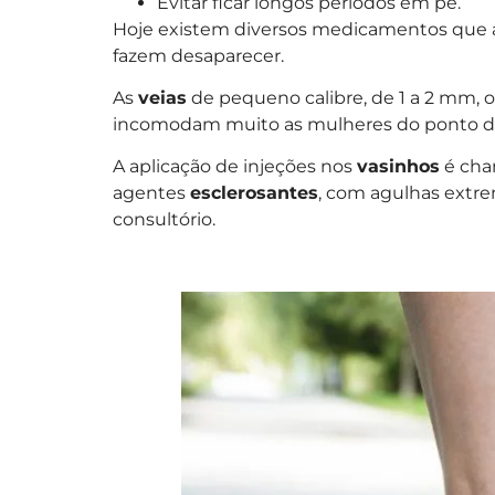
Evitar ficar longos períodos em pé.
Hoje existem diversos medicamentos que au
fazem desaparecer.
As
veias
de pequeno calibre, de 1 a 2 mm, o
incomodam muito as mulheres do ponto d
A aplicação de injeções nos
vasinhos
é ch
agentes
esclerosantes
, com agulhas extre
consultório.