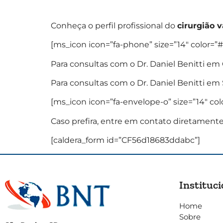
Conheça o perfil profissional do
cirurgião 
[ms_icon icon=”fa-phone” size=”14″ color=”#
Para consultas com o Dr. Daniel Benitti em C
Para consultas com o Dr. Daniel Benitti em S
[ms_icon icon=”fa-envelope-o” size=”14″ col
Caso prefira, entre em contato diretament
[caldera_form id=”CF56d18683ddabc”]
Instituci
Home
Sobre