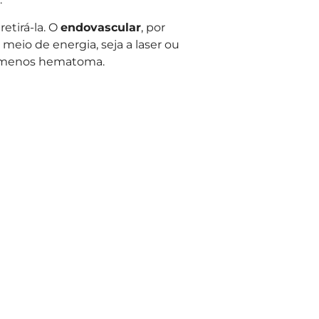
etirá-la. O
endovascular
, por
eio de energia, seja a laser ou
 e menos hematoma.