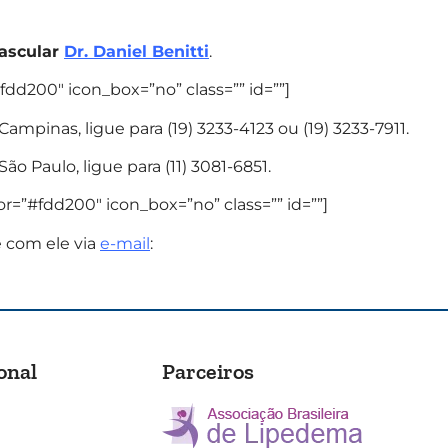
vascular
Dr. Daniel Benitti
.
fdd200″ icon_box=”no” class=”” id=””]
ampinas, ligue para (19) 3233-4123 ou (19) 3233-7911.
ão Paulo, ligue para (11) 3081-6851.
or=”#fdd200″ icon_box=”no” class=”” id=””]
e com ele via
e-mail
:
onal
Parceiros