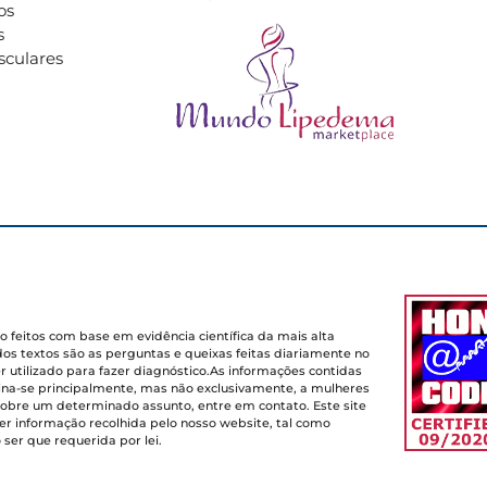
os
s
sculares
o feitos com base em evidência científica da mais alta
dos textos são as perguntas e queixas feitas diariamente no
 utilizado para fazer diagnóstico.As informações contidas
ina-se principalmente, mas não exclusivamente, a mulheres
sobre um determinado assunto, entre em contato. Este site
er informação recolhida pelo nosso website, tal como
ser que requerida por lei.