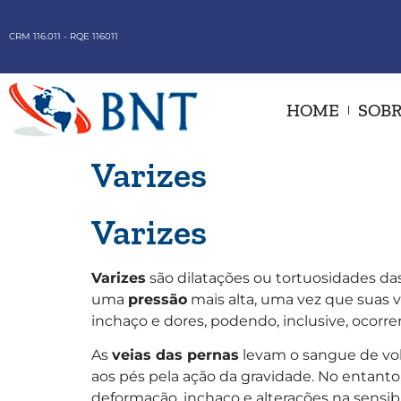
CRM 116.011 - RQE 116011
HOME
SOBR
Varizes
Varizes
Varizes
são dilatações ou tortuosidades da
uma
pressão
mais alta, uma vez que suas
inchaço e dores, podendo, inclusive, ocorre
As
veias das pernas
levam o sangue de vol
aos pés pela ação da gravidade. No entanto
deformação, inchaço e alterações na sensibi