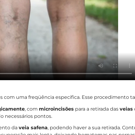
os com uma freqüência especifica. Esse procedimento t
gicamente
, com
microincisões
para a retirada das
veias
do necessários pontos.
mento da
veia safena
, podendo haver a sua retirada. Co
recuperação mais lenta, deixando hematomas nas pernas