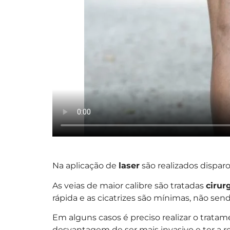
Na aplicação de
laser
são realizados dispar
As veias de maior calibre são tratadas
cirur
rápida e as cicatrizes são mínimas, não sen
Em alguns casos é preciso realizar o trata
desvantagem de ser mais invasivo e ter a 