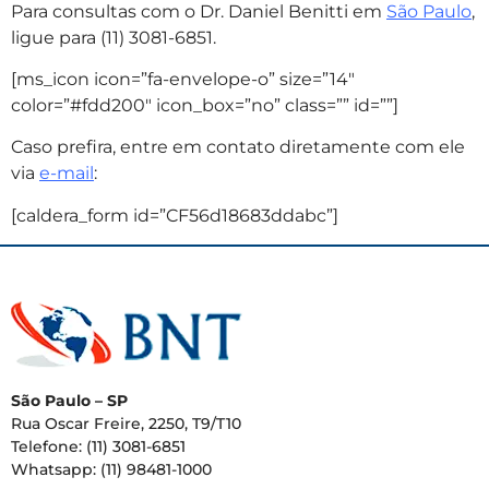
Para consultas com o Dr. Daniel Benitti em
São Paulo
,
ligue para (11) 3081-6851.
[ms_icon icon=”fa-envelope-o” size=”14″
color=”#fdd200″ icon_box=”no” class=”” id=””]
Caso prefira, entre em contato diretamente com ele
via
e-mail
:
[caldera_form id=”CF56d18683ddabc”]
São Paulo – SP
Rua Oscar Freire, 2250, T9/T10
Telefone: (11) 3081-6851
Whatsapp: (11) 98481-1000