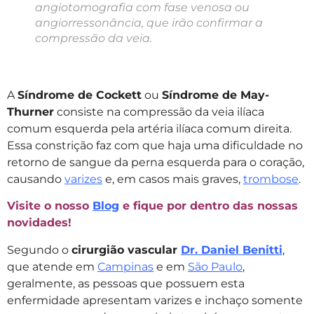
angiotomografia com fase venosa ou
angiorressonância, que irão confirmar a
compressão da veia.
A
Síndrome de Cockett
ou
Síndrome de May-
Thurner
consiste na compressão da veia ilíaca
comum esquerda pela artéria ilíaca comum direita.
Essa constrição faz com que haja uma dificuldade no
retorno de sangue da perna esquerda para o coração,
causando
varizes
e, em casos mais graves,
trombose
.
Visite o nosso
Blog
e fique por dentro das nossas
novidades!
Segundo o
cirurgião vascular
Dr. Daniel Benitti
,
que atende em
Campinas
e em
São Paulo
,
geralmente, as pessoas que possuem esta
enfermidade apresentam varizes e inchaço somente