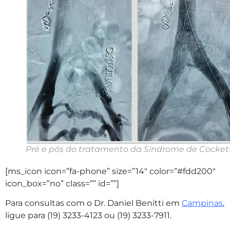
Pré e pós do tratamento da Síndrome de Cockett
[ms_icon icon=”fa-phone” size=”14″ color=”#fdd200″
icon_box=”no” class=”” id=””]
Para consultas com o Dr. Daniel Benitti em
Campinas
,
ligue para (19) 3233-4123 ou (19) 3233-7911.