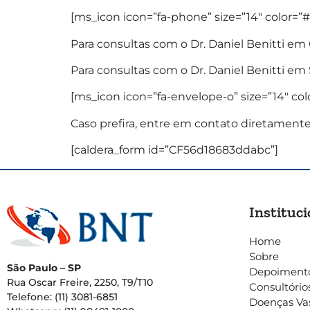
[ms_icon icon=”fa-phone” size=”14″ color=”#
Para consultas com o Dr. Daniel Benitti em C
Para consultas com o Dr. Daniel Benitti em S
[ms_icon icon=”fa-envelope-o” size=”14″ col
Caso prefira, entre em contato diretament
[caldera_form id=”CF56d18683ddabc”]
Instituci
Home
Sobre
São Paulo – SP
Depoiment
Rua Oscar Freire, 2250, T9/T10
Consultório
Telefone: (11) 3081-6851
Doenças Va