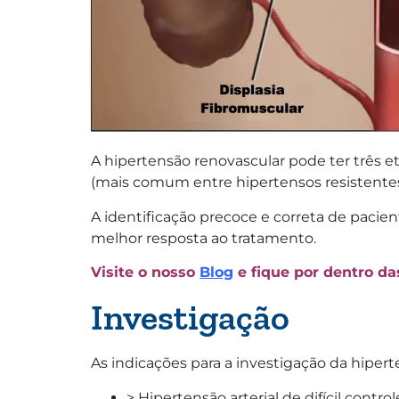
A hipertensão renovascular pode ter três et
(mais comum entre hipertensos resistente
A identificação precoce e correta de pac
melhor resposta ao tratamento.
Visite o nosso
Blog
e fique por dentro d
Investigação
As indicações para a investigação da hipert
> Hipertensão arterial de difícil control