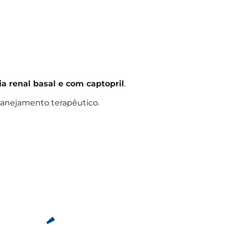
fia renal basal e com captopril
.
lanejamento terapêutico.