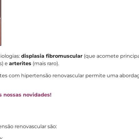
iologias:
displasia fibromuscular
(que acomete princip
s) e
arterites
(mais raro).
ientes com hipertensão renovascular permite uma abor
as nossas novidades!
ensão renovascular são:
e;