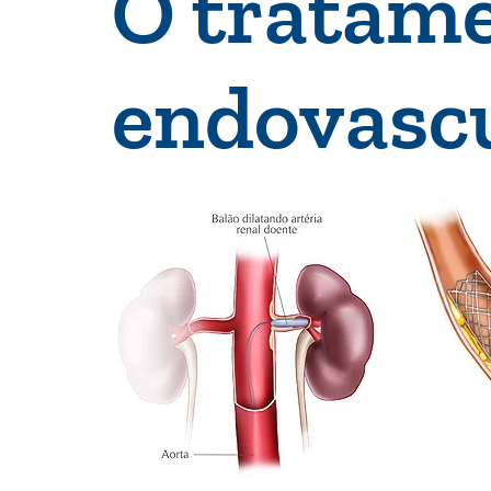
O tratame
endovascu