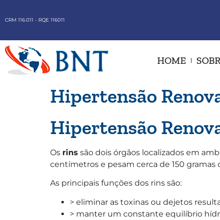
CRM 116.011 - RQE 116011
HOME
SOBR
Hipertensão Renov
Hipertensão Renov
Os
rins
são dois órgãos localizados em amb
centímetros e pesam cerca de 150 gramas 
As principais funções dos rins são:
> eliminar as toxinas ou dejetos resul
> manter um constante equilíbrio hídri