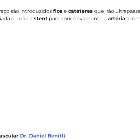
raço são introduzidos
fios
e
cateteres
que irão ultrapassa
iada ou não a
stent
para abrir novamente a
artéria
acome
vascular
Dr. Daniel Benitti
.