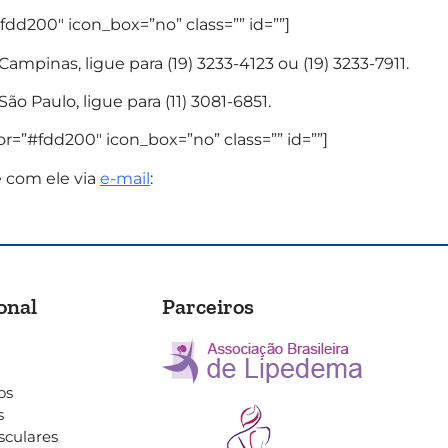
fdd200″ icon_box=”no” class=”” id=””]
ampinas, ligue para (19) 3233-4123 ou (19) 3233-7911.
ão Paulo, ligue para (11) 3081-6851.
or=”#fdd200″ icon_box=”no” class=”” id=””]
e com ele via
e-mail
:
onal
Parceiros
os
s
sculares