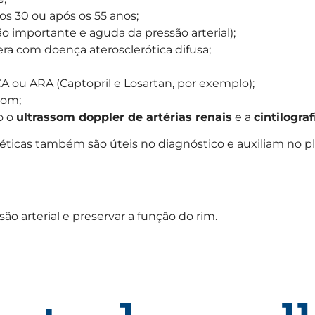
dos 30 ou após os 55 anos;
ão importante e aguda da pressão arterial);
era com doença aterosclerótica difusa;
A ou ARA (Captopril e Losartan, por exemplo);
som;
o o
ultrassom doppler de artérias renais
e a
cintilogra
éticas também são úteis no diagnóstico e auxiliam no p
ão arterial e preservar a função do rim.