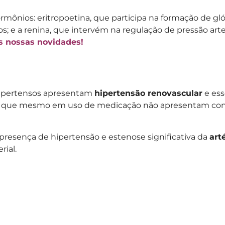
mônios: eritropoetina, que participa na formação de gl
sos; e a renina, que intervém na regulação de pressão arter
as nossas novidades!
 hipertensos apresentam
hipertensão renovascular
e ess
es que mesmo em uso de medicação não apresentam cont
 presença de hipertensão e estenose significativa da
art
rial.