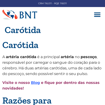
CRM 116.011 - RQE 116011
DOENÇAS V
Carótida
Carótida
A
artéria carótida
é a principal
artéria
no
pescoço
,
responsável por carregar o sangue do coração para o
cérebro. Há duas artérias carótidas, uma de cada lado
do pescoço, sendo possível sentir o seu pulso.
Visite o nosso
Blog
e fique por dentro das nossas
novidades!
Razões para