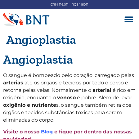
CRM 116.011 - RQE 116011
DOENÇAS V
Angioplastia
Angioplastia
O sangue é bombeado pelo coração, carregado pelas
artérias
até os órgãos e tecidos por todo o corpo e
retorna pelas veias. Normalmente o
arterial
é rico em
oxigênio, enquanto o
venoso
é pobre. Além de levar
oxigênio e nutriente
s, o sangue também retira dos
órgãos e tecidos substâncias tóxicas para serem
eliminadas do corpo.
Visite o nosso
Blog
e fique por dentro das nossas