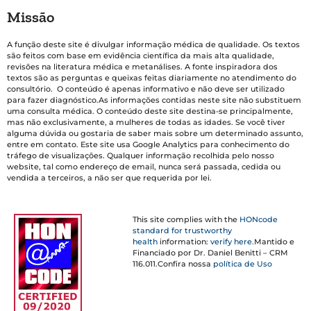
Missão
A função deste site é divulgar informação médica de qualidade. Os textos
são feitos com base em evidência científica da mais alta qualidade,
revisões na literatura médica e metanálises. A fonte inspiradora dos
textos são as perguntas e queixas feitas diariamente no atendimento do
consultório. O conteúdo é apenas informativo e não deve ser utilizado
para fazer diagnóstico.As informações contidas neste site não substituem
uma consulta médica. O conteúdo deste site destina-se principalmente,
mas não exclusivamente, a mulheres de todas as idades. Se você tiver
alguma dúvida ou gostaria de saber mais sobre um determinado assunto,
entre em contato. Este site usa Google Analytics para conhecimento do
tráfego de visualizações. Qualquer informação recolhida pelo nosso
website, tal como endereço de email, nunca será passada, cedida ou
vendida a terceiros, a não ser que requerida por lei.
This site complies with the
HONcode
standard for trustworthy
health
information:
verify here.
Mantido e
Financiado por Dr. Daniel Benitti – CRM
116.011.Confira nossa
política de Uso