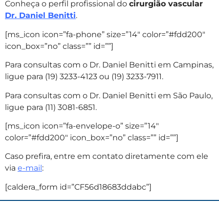
Conheça o perfil profissional do
cirurgião vascular
Dr. Daniel Benitti
.
[ms_icon icon=”fa-phone” size=”14″ color=”#fdd200″
icon_box=”no” class=”” id=””]
Para consultas com o Dr. Daniel Benitti em Campinas,
ligue para (19) 3233-4123 ou (19) 3233-7911.
Para consultas com o Dr. Daniel Benitti em São Paulo,
ligue para (11) 3081-6851.
[ms_icon icon=”fa-envelope-o” size=”14″
color=”#fdd200″ icon_box=”no” class=”” id=””]
Caso prefira, entre em contato diretamente com ele
via
e-mail
:
[caldera_form id=”CF56d18683ddabc”]