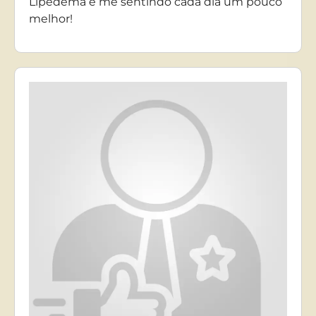
Lipedema e me sentindo cada dia um pouco
melhor!