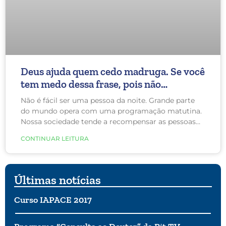
Deus ajuda quem cedo madruga. Se você
tem medo dessa frase, pois não
consegue acordar cedo, este post é para
Não é fácil ser uma pessoa da noite. Grande parte
você!
do mundo opera com uma programação matutina.
Nossa sociedade tende a recompensar as pessoas
que preferem acordar cedo para trabalhar.
CONTINUAR LEITURA
Últimas notícias
Curso IAPACE 2017